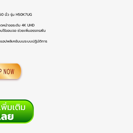
50 นิ้ว รุ่น H50K7UG
ียดหน้าจอระดับ 4K UHD
อนไร้ขอบจอ ช่วยเพิ่มอรรถรสใน
และแอปพลิเคชันบนระบบปฏิบัติการ