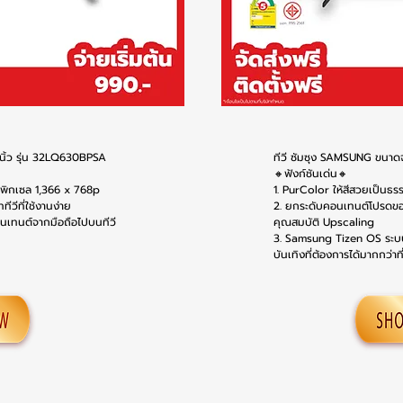
นิ้ว รุ่น 32LQ630BPSA
ทีวี ซัมซุง SAMSUNG ขนาด
🔸ฟังก์ชันเด่น🔸
นพิกเซล 1,366 x 768p
1. PurColor ให้สีสวยเป็นธร
ีวีที่ใช้งานง่าย
2. ยกระดับคอนเทนต์โปรดขอ
นเทนต์จากมือถือไปบนทีวี
คุณสมบัติ Upscaling
3. Samsung Tizen OS ระบบปฏ
บันเทิงที่ต้องการได้มากกว่าท