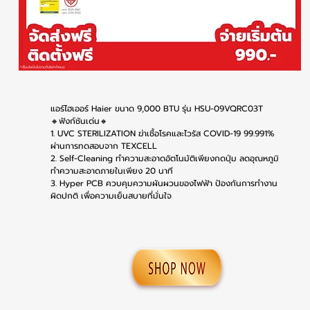
แอร์ไฮเออร์ Haier ขนาด 9,000 BTU รุ่น HSU-09VQRC03T
🔸ฟังก์ชันเด่น🔸
1. UVC STERILIZATION ฆ่าเชื้อโรคและไวรัส COVID-19 99.991%
ผ่านการทดสอบจาก TEXCELL
2. Self-Cleaning ทำความสะอาดอัตโนมัติเพียงกดปุ่ม ลดอุณหภูมิ
ทำความสะอาดภายในเพียง 20 นาที
3. Hyper PCB ควบคุมความผันผวนของไฟฟ้า ป้องกันการทำงาน
ผิดปกติ เพื่อความเย็นสบายที่มั่นใจ