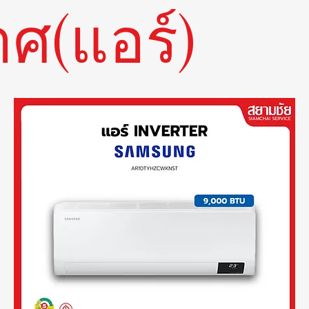
ศ(แอร์)